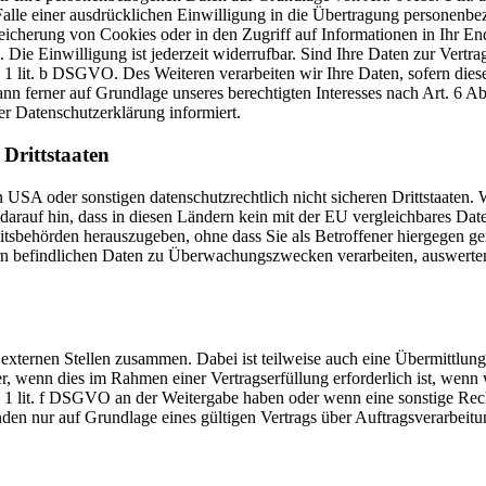
lle einer ausdrücklichen Einwilligung in die Übertragung personenbez
icherung von Cookies oder in den Zugriff auf Informationen in Ihr Endge
Die Einwilligung ist jederzeit widerrufbar. Sind Ihre Daten zur Vert
. 1 lit. b DSGVO. Des Weiteren verarbeiten wir Ihre Daten, sofern diese 
 ferner auf Grundlage unseres berechtigten Interesses nach Art. 6 Abs
r Datenschutzerklärung informiert.
Drittstaaten
USA oder sonstigen datenschutzrechtlich nicht sicheren Drittstaaten. 
n darauf hin, dass in diesen Ländern kein mit der EU vergleichbares Da
tsbehörden herauszugeben, ohne dass Sie als Betroffener hiergegen ger
n befindlichen Daten zu Überwachungszwecken verarbeiten, auswerten 
 externen Stellen zusammen. Dabei ist teilweise auch eine Übermittlung
 wenn dies im Rahmen einer Vertragserfüllung erforderlich ist, wenn wi
s. 1 lit. f DSGVO an der Weitergabe haben oder wenn eine sonstige Re
n nur auf Grundlage eines gültigen Vertrags über Auftragsverarbeitun