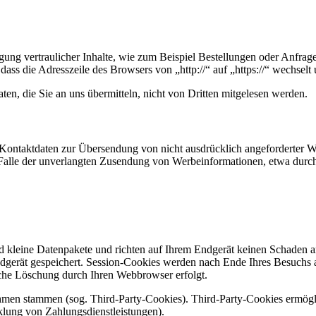
ung vertraulicher Inhalte, wie zum Beispiel Bestellungen oder Anfrage
dass die Adresszeile des Browsers von „http://“ auf „https://“ wechsel
en, die Sie an uns übermitteln, nicht von Dritten mitgelesen werden.
Kontaktdaten zur Übersendung von nicht ausdrücklich angeforderter W
 im Falle der unverlangten Zusendung von Werbeinformationen, etwa dur
d kleine Datenpakete und richten auf Ihrem Endgerät keinen Schaden a
dgerät gespeichert. Session-Cookies werden nach Ende Ihres Besuchs 
ische Löschung durch Ihren Webbrowser erfolgt.
ehmen stammen (sog. Third-Party-Cookies). Third-Party-Cookies ermögl
lung von Zahlungsdienstleistungen).