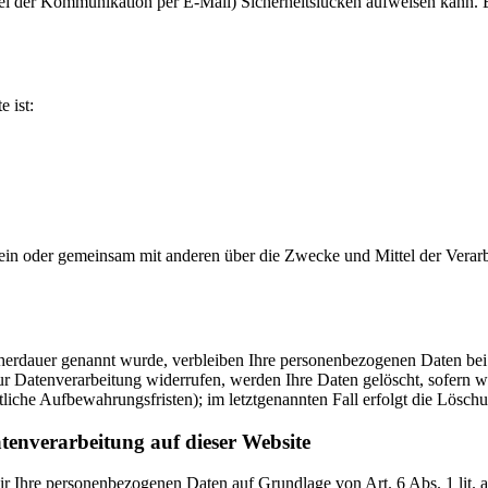
bei der Kommunikation per E-Mail) Sicherheitslücken aufweisen kann. E
e ist:
ie allein oder gemeinsam mit anderen über die Zwecke und Mittel der V
cherdauer genannt wurde, verbleiben Ihre personenbezogenen Daten bei 
r Datenverarbeitung widerrufen, werden Ihre Daten gelöscht, sofern wi
liche Aufbewahrungsfristen); im letztgenannten Fall erfolgt die Löschu
tenverarbeitung auf dieser Website
 wir Ihre personenbezogenen Daten auf Grundlage von Art. 6 Abs. 1 li