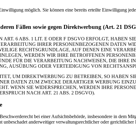
inwilligung möglich. Sie können eine bereits erteilte Einwilligung jed
nderen Fällen sowie gegen Direktwerbung (Art. 21 DS
. 6 ABS. 1 LIT. E ODER F DSGVO ERFOLGT, HABEN SIE
VERARBEITUNG IHRER PERSONENBEZOGENEN DATEN WIDE
EWEILIGE RECHTSGRUNDLAGE, AUF DENEN EINE VERARBE
NLEGEN, WERDEN WIR IHRE BETROFFENEN PERSONENBE
DE FÜR DIE VERARBEITUNG NACHWEISEN, DIE IHRE IN
G, AUSÜBUNG ODER VERTEIDIGUNG VON RECHTSANSPRÜC
T, UM DIREKTWERBUNG ZU BETREIBEN, SO HABEN SIE
ER DATEN ZUM ZWECKE DERARTIGER WERBUNG EINZULEG
EHT. WENN SIE WIDERSPRECHEN, WERDEN IHRE PERSO
PRUCH NACH ART. 21 ABS. 2 DSGVO).
e
schwerderecht bei einer Aufsichtsbehörde, insbesondere in dem Mitgli
 unbeschadet anderweitiger verwaltungsrechtlicher oder gerichtlicher 