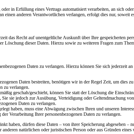
oder in Erfüllung eines Vertrags automatisiert verarbeiten, an sich od
n einen anderen Verantwortlichen verlangen, erfolgt dies nur, soweit e
zeit das Recht auf unentgeltliche Auskunft über Ihre gespeicherten 
der Löschung dieser Daten. Hierzu sowie zu weiteren Fragen zum Them
onenbezogenen Daten zu verlangen. Hierzu können Sie sich jederzeit a
ezogenen Daten bestreiten, benötigen wir in der Regel Zeit, um dies z
n zu verlangen.
mäßig geschah/geschieht, können Sie statt der Löschung die Einschrän
Sie sie jedoch zur Ausübung, Verteidigung oder Geltendmachung von R
ezogenen Daten zu verlangen.
legt haben, muss eine Abwägung zwischen Ihren und unseren Interess
g der Verarbeitung Ihrer personenbezogenen Daten zu verlangen.
änkt haben, dürfen diese Daten – von ihrer Speicherung abgesehen – n
anderen natürlichen oder juristischen Person oder aus Gründen eines w