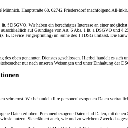
nnich, Hauptstraße 68, 02742 Friedersdorf (nachfolgend All-Inkl). 
lit. f DSGVO. Wir haben ein berechtigtes Interesse an einer möglichst 
ng ausschließlich auf Grundlage von Art. 6 Abs. 1 lit. a DSGVO und §
(z. B. Device-Fingerprinting) im Sinne des TTDSG umfasst. Die Einwill
 des oben genannten Dienstes geschlossen. Hierbei handelt es sich um
bsitebesucher nur nach unseren Weisungen und unter Einhaltung der D
ationen
ten sehr ernst. Wir behandeln Ihre personenbezogenen Daten vertrauli
ene Daten erhoben. Personenbezogene Daten sind Daten, mit denen Sie
wir sie nutzen. Sie erläutert auch, wie und zu welchem Zweck das gesc