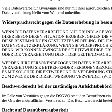
Viele Datenverarbeitungsvorgänge sind nur mit Ihrer ausdrücklichen E
Datenverarbeitung bleibt vom Widerruf unberührt.
Widerspruchsrecht gegen die Datenerhebung in beso
WENN DIE DATENVERARBEITUNG AUF GRUNDLAGE VON ART
IHRER BESONDEREN SITUATION ERGEBEN, GEGEN DIE 
DIESE BESTIMMUNGEN GESTÜTZTES PROFILING. DIE J
DATENSCHUTZERKLÄRUNG. WENN SIE WIDERSPRUCH EI
DENN, WIR KÖNNEN ZWINGENDE SCHUTZWÜRDIGE GRÜN
ODER DIE VERARBEITUNG DIENT DER GELTENDMACHUN
WERDEN IHRE PERSONENBEZOGENEN DATEN VERARBEITE
VERARBEITUNG SIE BETREFFENDER PERSONENBEZOGEN
ES MIT SOLCHER DIREKTWERBUNG IN VERBINDUNG ST
ZUM ZWECKE DER DIREKTWERBUNG VERWENDET (WIDERS
Beschwerde­recht bei der zuständigen Aufsichts­behörd
Im Falle von Verstößen gegen die DSGVO steht den Betroffenen ein Be
des Orts des mutmaßlichen Verstoßes zu. Das Beschwerderecht besteht
Recht auf Daten­übertrag­barkeit