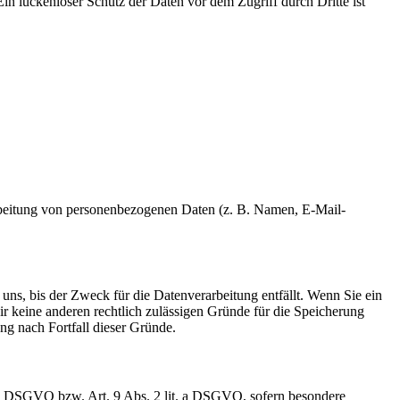
in lückenloser Schutz der Daten vor dem Zugriff durch Dritte ist
erarbeitung von personenbezogenen Daten (z. B. Namen, E-Mail-
uns, bis der Zweck für die Datenverarbeitung entfällt. Wenn Sie ein
r keine anderen rechtlich zulässigen Gründe für die Speicherung
ng nach Fortfall dieser Gründe.
t. a DSGVO bzw. Art. 9 Abs. 2 lit. a DSGVO, sofern besondere